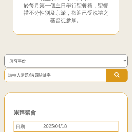
於每月第一個主日舉行聖餐禮，聖餐
聯
禮不分性別及宗派，歡迎已受洗禮之
基督徒參加。
合
教
請
輸
會
入
Year
講
題/
九
講
員
龍
關
鍵
堂
字
崇拜聚會
2025/04/18