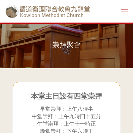
Skip
香
to
切
main
港
換
content
選
單
基
崇拜聚會
督
教
循
道
本堂主日設有四堂崇拜
早堂崇拜：上午八時半
衞
中堂崇拜：上午九時四十五分
午堂崇拜：上午十一時正
理
晚堂崇拜：下午六時正