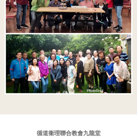
循道衞理聯合教會九龍堂