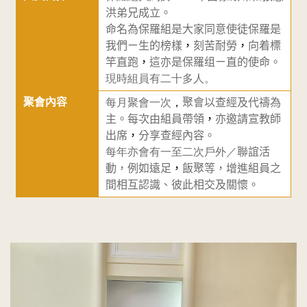
洪弟兄成立。
聯
命名為保羅組是大家同意使徒保羅是
我們ㄧ生的榜樣
，
刻苦耐勞
，
向着標
合
竿直跑
，
這亦是保羅组ㄧ直的使命。
現時組員有二十多人。
教
聚會內容
每月聚會一次
，
聚會以查經及代禱為
會
主。每次由組員帶領
，
亦邀請宣教師
出席
，
分享查經內容。
九
每年亦會有一至二次戶外／
聯誼活
動，例如遠足
，
飯聚等，增進組員之
間相互認識、彼此相交及關懷。
龍
堂