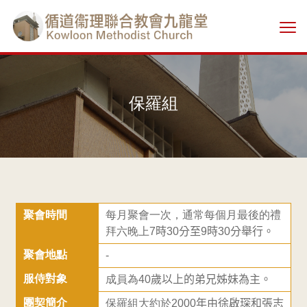
Skip
香
to
切
main
港
換
content
選
單
基
保羅組
督
教
循
聚會時間
每月聚會一次，通常每個月最後的禮
道
拜六晚上7
時
30
分至
9
時
30
分舉行。
衞
聚會地點
-
服侍對象
成員為40
歲以上的弟兄姊妹為主。
理
團契簡介
保羅組大約於
2000
年由徐啟琛和張志