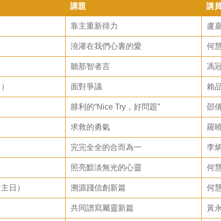
講題
講
靠主重新得力
盧
澆灌在我們心裏的愛
何
聽那智者言
馮
日）
面對爭議
賴
腓利的“Nice Try，好問題”
邵
求救的勇氣
羅
完完全全的合而為一
李
照亮黯淡無光的心靈
何
會主日）
溯源踐信創新篇
何
共同譜寫屬靈新篇
黃