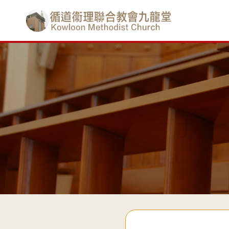
Skip
香
to
main
港
content
基
督
教
循
道
衞
理