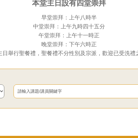
本堂主日設有四堂崇拜
早堂崇拜：上午八時半
中堂崇拜：上午九時四十五分
午堂崇拜：上午十一時正
晚堂崇拜：下午六時正
請
主日舉行聖餐禮，聖餐禮不分性別及宗派，歡迎已受洗禮
輸
入
講
題/
講
員
關
鍵
字