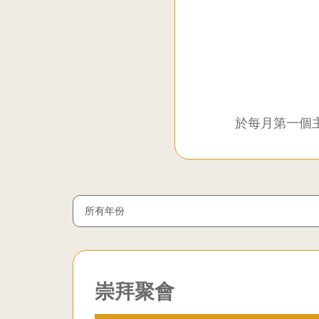
聯
合
教
於每月第一個
會
九
龍
Year
堂
崇拜聚會