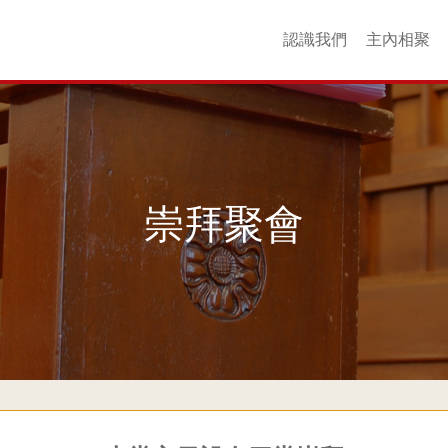
認識我們
主內相聚
核心價值
場地介紹
聯絡我們
友好連結
更多回憶
歷史
同工
以斯帖團契
衞斯理團契
查理士團契
YouthZone
崇拜聚會
成年團契
婦女團契
青年團契
主日學
詩班
小
崇拜聚會