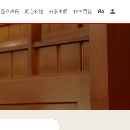
靈命成⻑
同⼼祈禱
分享主愛
作主⾨徒
羊組 + 成長班
聚會借堂
婚禮借堂
啟發ALPHA
⻑者慕道班
家長青草地
查經班
圖書部
排排舞
讚美操
洗禮
喜樂的約瑟組
以馬內利組
尼希米組
士每拿組
哥林多組
光華二組
新・約組
提摩太組
金色年華
保羅組
哈拿組
讚美組
光華組
恩佑組
雅各組
主仁家
磯法組
以諾組
青年級
兒童級
幼童會
同⼼禱告
祈禱會
紅⾊⾨徒
綠⾊⾨徒
紫⾊⾨徒
⾦⾊⾨徒
週二查經班
週四查經班
愛鄰服務團
服務社區
關懷貧窮
監獄探訪
⾨徒課程
恩典廊
全成
楊震深水埗護養院
禧福協會事工
QE 院牧事工
Happy Kids
工福