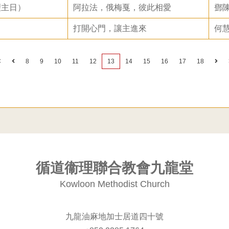
理主日）
阿拉法，俄梅戛，彼此相愛
鄧
打開心門，讓主進來
何
8
9
10
11
12
13
14
15
16
17
18
循道衞理聯合教會九龍堂
Kowloon Methodist Church
九龍油麻地加士居道四十號