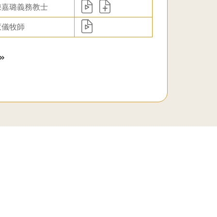
陳嘉璐義務教士
慧儀牧師