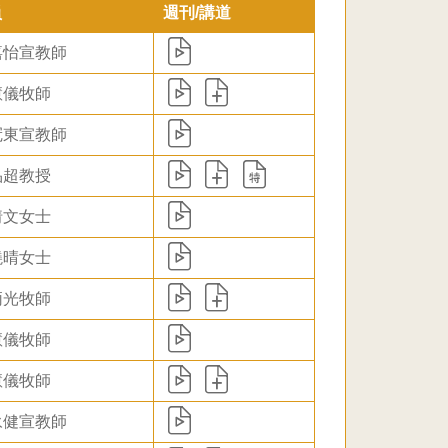
員
週刊/講道
嘉怡宣教師
慧儀牧師
冠東宣教師
品超教授
倩文女士
曉晴女士
炳光牧師
慧儀牧師
慧儀牧師
永健宣教師