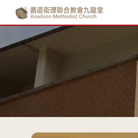
Skip
香
to
main
港
content
基
督
教
循
道
衞
理