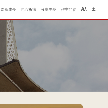
靈命成⻑
同⼼祈禱
分享主愛
作主⾨徒
羊組 + 成長班
聚會借堂
婚禮借堂
啟發ALPHA
⻑者慕道班
家長青草地
查經班
圖書部
排排舞
讚美操
洗禮
喜樂的約瑟組
以馬內利組
尼希米組
士每拿組
哥林多組
光華二組
新・約組
提摩太組
金色年華
保羅組
哈拿組
讚美組
光華組
恩佑組
雅各組
主仁家
磯法組
以諾組
青年級
兒童級
幼童會
同⼼禱告
祈禱會
紅⾊⾨徒
綠⾊⾨徒
紫⾊⾨徒
⾦⾊⾨徒
週二查經班
週四查經班
愛鄰服務團
服務社區
關懷貧窮
監獄探訪
⾨徒課程
恩典廊
全成
楊震深水埗護養院
禧福協會事工
QE 院牧事工
Happy Kids
工福