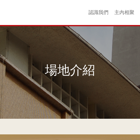
認識我們
主內相聚
核心價值
場地介紹
聯絡我們
友好連結
更多回憶
歷史
同工
以斯帖團契
衞斯理團契
查理士團契
YouthZone
崇拜聚會
成年團契
婦女團契
青年團契
主日學
詩班
小
場地介紹