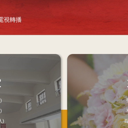
電視轉播
堂
)
)
人)
百