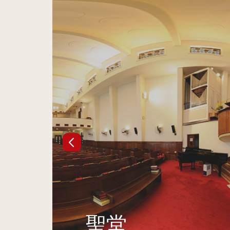
聯
合
教
會
九
龍
堂
聖堂