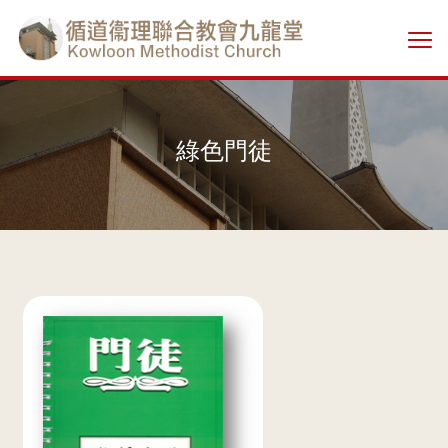
Skip
香
to
切
main
港
換
content
選
單
基
綠色門徒
督
教
循
道
衞
理