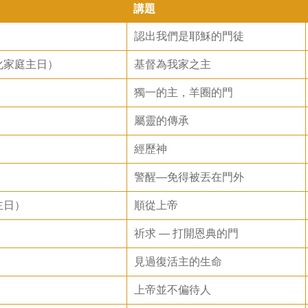
講題
認出我們是耶穌的門徒
化家庭主日）
基督為我家之主
獨一的主，羊圈的門
屬靈的傳承
經歷神
警醒—免得被丟在門外
主日）
順從上帝
祈求 — 打開恩典的門
見過復活主的生命
上帝並不偏待人