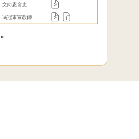
文向恩會吏
馮冠東宣教師