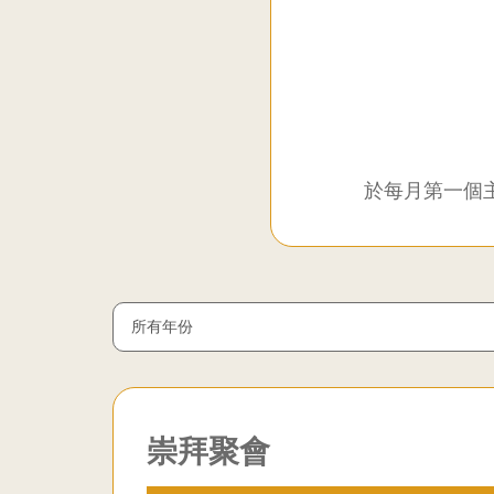
聯
合
教
於每月第一個
會
九
龍
Year
堂
崇拜聚會