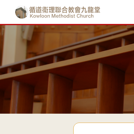
Skip
香
to
main
港
content
基
督
教
循
道
衞
理