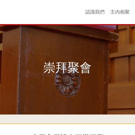
認識我們
主內相聚
核心價值
場地介紹
聯絡我們
友好連結
更多回憶
歷史
同工
以斯帖團契
衞斯理團契
查理士團契
YouthZone
崇拜聚會
成年團契
婦女團契
青年團契
主日學
詩班
小
崇拜聚會