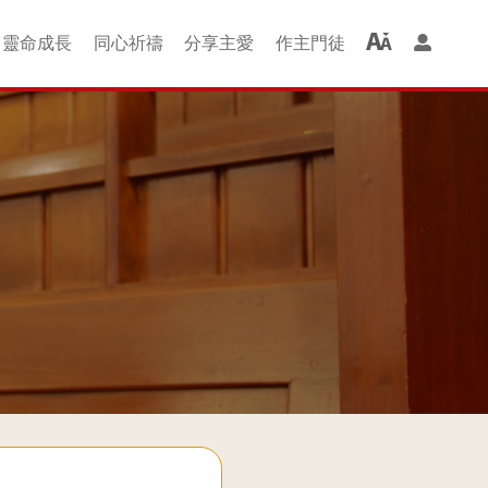
靈命成⻑
同⼼祈禱
分享主愛
作主⾨徒
羊組 + 成長班
聚會借堂
婚禮借堂
啟發ALPHA
⻑者慕道班
家長青草地
查經班
圖書部
排排舞
讚美操
洗禮
喜樂的約瑟組
以馬內利組
尼希米組
士每拿組
哥林多組
光華二組
新・約組
提摩太組
金色年華
保羅組
哈拿組
讚美組
光華組
恩佑組
雅各組
主仁家
磯法組
以諾組
青年級
兒童級
幼童會
同⼼禱告
祈禱會
紅⾊⾨徒
綠⾊⾨徒
紫⾊⾨徒
⾦⾊⾨徒
週二查經班
週四查經班
愛鄰服務團
服務社區
關懷貧窮
監獄探訪
⾨徒課程
恩典廊
全成
楊震深水埗護養院
禧福協會事工
QE 院牧事工
Happy Kids
工福