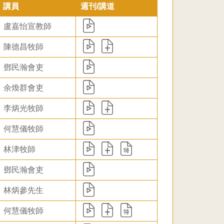
講員
週刊/講道
盧嘉怡宣教師
陳德昌牧師
鄧民瀚會吏
余煥群會吏
李炳光牧師
何慧儀牧師
林津牧師
鄧民瀚會吏
林炳參先生
何慧儀牧師