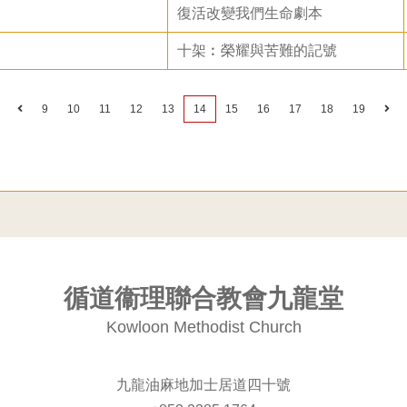
復活改變我們生命劇本
十架︰榮耀與苦難的記號
9
10
11
12
13
14
15
16
17
18
19
循道衞理聯合教會九龍堂
Kowloon Methodist Church
九龍油麻地加士居道四十號