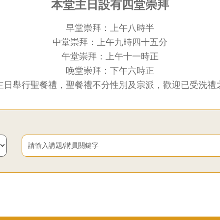
本堂主日設有四堂崇拜
早堂崇拜：上午八時半
中堂崇拜：上午九時四十五分
午堂崇拜：上午十一時正
晚堂崇拜：下午六時正
請
主日舉行聖餐禮，聖餐禮不分性別及宗派，歡迎已受洗禮
輸
入
講
題/
講
員
關
鍵
字