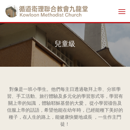
Skip
香
to
切
main
港
換
content
選
單
基
兒童級
督
教
循
對像是一班小學生。他們每主日透過敬拜上帝、分班學
道
習、手工活動、旅行體驗及多元化的學習形式等，學習有
關上帝的知識 ，體驗耶穌基督的大愛 。從小學習禱告及
衞
信服上帝的話語，希望他能在幼年時，已經能種下美好的
種子，在人生的路上，能健康快樂地成長 ，一生作主門
理
徒！