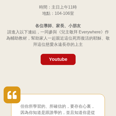
聯
時間：主日上午11時
地點：104-106室
合
各
位導師、家長、小朋友
教
請進入以下連結，一同參與《兒主敬拜 Everywhere》作
為輔助教材，幫助家人一起親近這位死而復活的耶穌、敬
會
拜這位慈愛永遠長存的上主
九
Youtube
龍
堂
但你所學習的、所確信的，要存在心裏，
因為你知道是跟誰學的，並且知道你是從