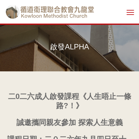
Skip
香
to
切
main
港
換
content
選
單
基
啟發ALPHA
督
教
循
二0二六成人啟發課程《人生唔止一條
道
路?！》
衞
誠邀攜同親友參加
探索人生意義
理