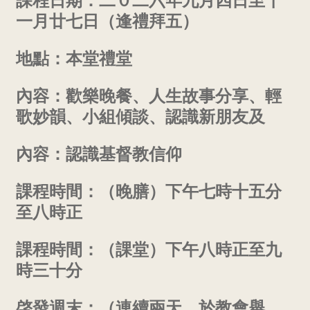
課程日期：二０二六年九月四日至十
聯
一月廿七日（逢禮拜五）
合
地點：本堂禮堂
教
內容：歡樂晚餐、人生故事分享、輕
歌妙韻、小組傾談、認識新朋友及
會
內容：認識基督教信仰
九
龍
課程時間：（晚膳）下午七時十五分
至八時正
堂
課程時間：（課堂）下午八時正至九
時三十分
啓發週末：（連續兩天，於教會舉