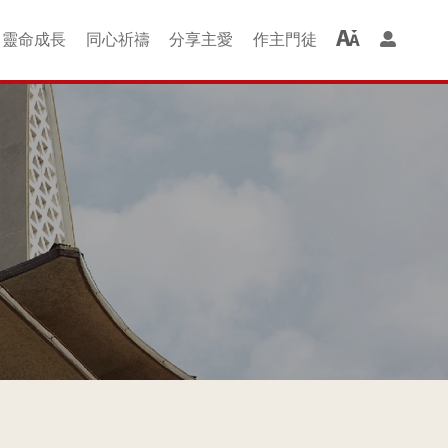
靈命成⻑
同⼼祈禱
分享主愛
作主⾨徒
羊組 + 成長班
聚會借堂
婚禮借堂
啟發ALPHA
⻑者慕道班
家長青草地
查經班
圖書部
排排舞
讚美操
洗禮
喜樂的約瑟組
以馬內利組
尼希米組
士每拿組
哥林多組
光華二組
新・約組
提摩太組
金色年華
保羅組
哈拿組
讚美組
光華組
恩佑組
雅各組
主仁家
磯法組
以諾組
青年級
兒童級
幼童會
同⼼禱告
祈禱會
紅⾊⾨徒
綠⾊⾨徒
紫⾊⾨徒
⾦⾊⾨徒
週二查經班
週四查經班
愛鄰服務團
服務社區
關懷貧窮
監獄探訪
⾨徒課程
恩典廊
全成
楊震深水埗護養院
禧福協會事工
QE 院牧事工
Happy Kids
工福