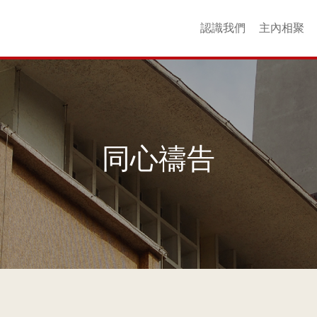
認識我們
主內相聚
核心價值
場地介紹
聯絡我們
友好連結
更多回憶
歷史
同工
以斯帖團契
衞斯理團契
查理士團契
YouthZone
崇拜聚會
成年團契
婦女團契
青年團契
主日學
詩班
小
同⼼禱告