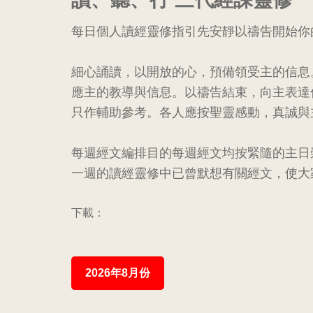
聯
每日個人讀經靈修指引先安靜以禱告開始你
合
細心誦讀，以開放的心，預備領受主的信息
教
應主的教導與信息。以禱告結束，向主表達
只作輔助參考。各人應按聖靈感動，真誠與
會
每週經文編排目的每週經文均按緊隨的主日
九
一週的讀經靈修中已曾默想有關經文，使大
龍
下載：
堂
2026年8月份