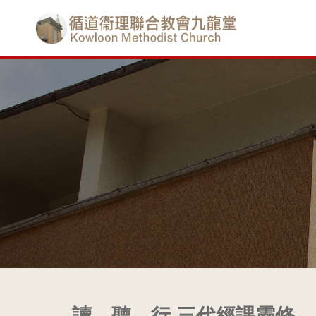
Skip
香
to
main
港
content
基
督
教
循
道
衞
理
讀、聽、行 三代經課靈修