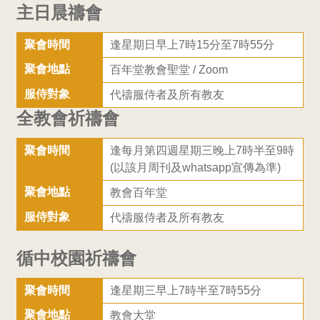
主日晨禱會
聯
聚會時間
逢星期日早上7時15分至7時55分
合
聚會地點
百年堂教會聖堂 / Zoom
教
服侍對象
代禱服侍者及所有教友
全教會祈禱會
會
聚會時間
逢每月第四週星期三晚上7時半至9時
九
(以該月周刊及whatsapp宣傳為準)
聚會地點
教會百年堂
龍
服侍對象
代禱服侍者及所有教友
堂
循中校園祈禱會
聚會時間
逢星期三早上7時半至7時55分
聚會地點
教會大堂