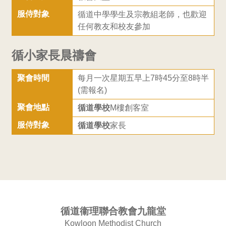
服侍對象
循道中學學生及宗教組老師，也歡迎
任何教友和校友參加
循小家長晨禱會
聚會時間
每月一次星期五早上7時45分至8時半
(需報名)
聚會地點
循道學校
M樓創客室
服侍對象
循道學校
家長
循道衞理聯合教會九龍堂
Kowloon Methodist Church