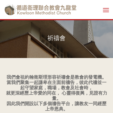
Skip
香
to
切
main
港
換
content
選
單
基
祈禱會
督
教
循
我們會祖約翰衛斯理形容祈禱會是教會的發電機。
道
當我們聚集一起謙卑在主面前禱告，彼此代禱並一
起守望家庭，職場，教會及社會時，
就更深經歷上帝愛的同在， 心靈得復興，見證有力
衞
量。
因此我們開設以下多個禱告平台，讓教友一同經歷
理
上帝恩典。