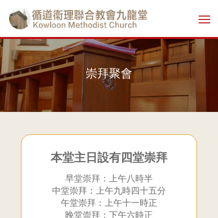
Skip
香
to
切
main
港
換
content
選
單
基
崇拜聚會
督
教
循
道
本堂主日設有四堂崇拜
早堂崇拜：上午八時半
衞
中堂崇拜：上午九時四十五分
午堂崇拜：上午十一時正
理
晚堂崇拜：下午六時正