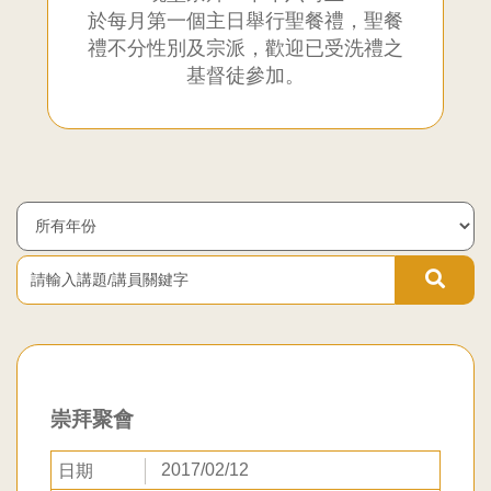
於每月第一個主日舉行聖餐禮，聖餐
聯
禮不分性別及宗派，歡迎已受洗禮之
基督徒參加。
合
教
請
輸
會
入
Year
講
題/
九
講
員
龍
關
鍵
堂
字
崇拜聚會
2017/02/12