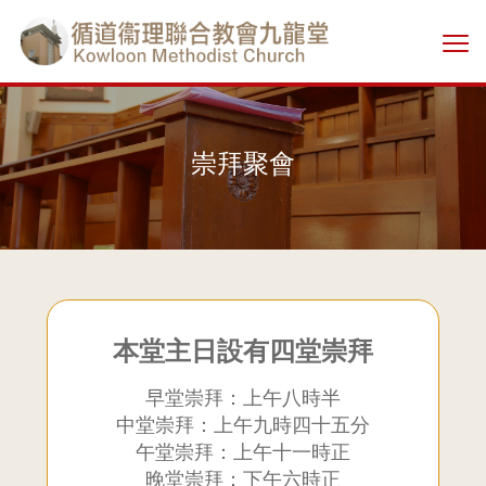
Skip
香
to
切
main
港
換
content
選
單
基
崇拜聚會
督
教
循
道
本堂主日設有四堂崇拜
早堂崇拜：上午八時半
衞
中堂崇拜：上午九時四十五分
午堂崇拜：上午十一時正
理
晚堂崇拜：下午六時正