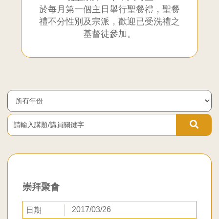
於每月第一個主日舉行聖餐禮，聖餐
聯
禮不分性別及宗派，歡迎已受洗禮之
基督徒參加。
合
教
請
輸
會
入
Year
講
題/
九
講
員
龍
關
鍵
堂
字
崇拜聚會
2017/03/26