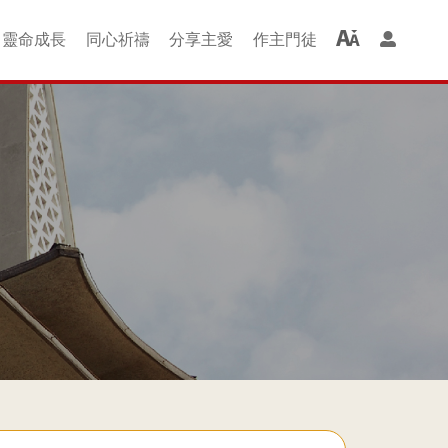
靈命成⻑
同⼼祈禱
分享主愛
作主⾨徒
羊組 + 成長班
聚會借堂
婚禮借堂
啟發ALPHA
⻑者慕道班
家長青草地
查經班
圖書部
排排舞
讚美操
洗禮
喜樂的約瑟組
以馬內利組
尼希米組
士每拿組
哥林多組
光華二組
新・約組
提摩太組
金色年華
保羅組
哈拿組
讚美組
光華組
恩佑組
雅各組
主仁家
磯法組
以諾組
青年級
兒童級
幼童會
同⼼禱告
祈禱會
紅⾊⾨徒
綠⾊⾨徒
紫⾊⾨徒
⾦⾊⾨徒
週二查經班
週四查經班
愛鄰服務團
服務社區
關懷貧窮
監獄探訪
⾨徒課程
恩典廊
全成
楊震深水埗護養院
禧福協會事工
QE 院牧事工
Happy Kids
工福