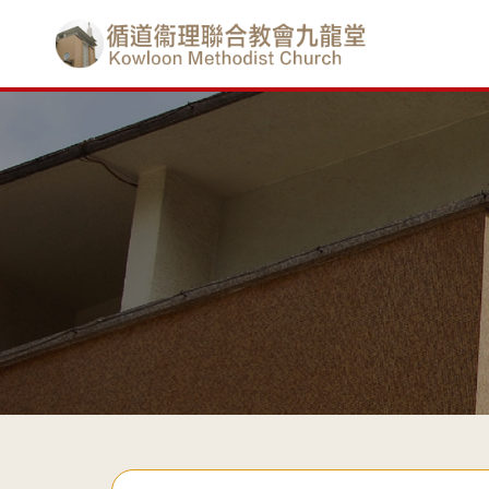
Skip
香
to
main
港
content
基
督
教
循
道
衞
理