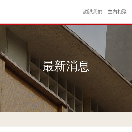
認識我們
主內相聚
核心價值
場地介紹
聯絡我們
友好連結
更多回憶
歷史
同工
以斯帖團契
衞斯理團契
查理士團契
YouthZone
崇拜聚會
成年團契
婦女團契
青年團契
主日學
詩班
小
最新消息