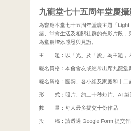
聯
九龍堂七十五周年堂慶攝
合
為響應本堂七十五周年堂慶主題「Lig
築、堂會生活及相關社群的光影片段，
教
為堂慶增添感恩與見證。
會
主 題：以「光」及「愛」為主題，
九
報名資格：本會會友或經常出席九龍堂
龍
報名資格：團契、各小組及家庭和十二
形 式：照片、約二十秒短片、AI 製
堂
數 量：每人最多提交十份作品
投 稿：請透過 Google Form 