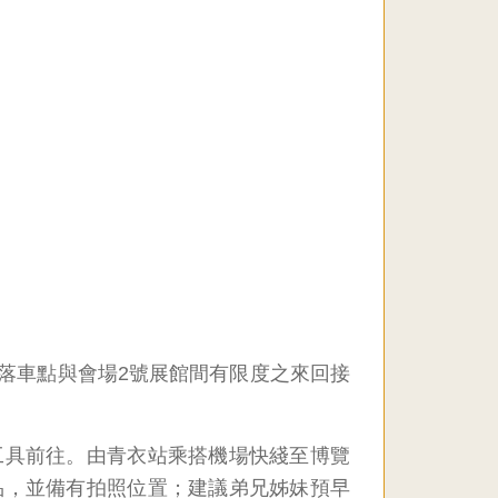
落車點與會場2號展館間有限度之來回接
工具前往。由青衣站乘搭機場快綫至博覽
品，並備有拍照位置；建議弟兄姊妹預早