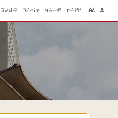
靈命成⻑
同⼼祈禱
分享主愛
作主⾨徒
羊組 + 成長班
聚會借堂
婚禮借堂
啟發ALPHA
⻑者慕道班
家長青草地
查經班
圖書部
排排舞
讚美操
洗禮
喜樂的約瑟組
以馬內利組
尼希米組
士每拿組
哥林多組
光華二組
新・約組
提摩太組
金色年華
保羅組
哈拿組
讚美組
光華組
恩佑組
雅各組
主仁家
磯法組
以諾組
青年級
兒童級
幼童會
同⼼禱告
祈禱會
紅⾊⾨徒
綠⾊⾨徒
紫⾊⾨徒
⾦⾊⾨徒
週二查經班
週四查經班
愛鄰服務團
服務社區
關懷貧窮
監獄探訪
⾨徒課程
恩典廊
全成
楊震深水埗護養院
禧福協會事工
QE 院牧事工
Happy Kids
工福