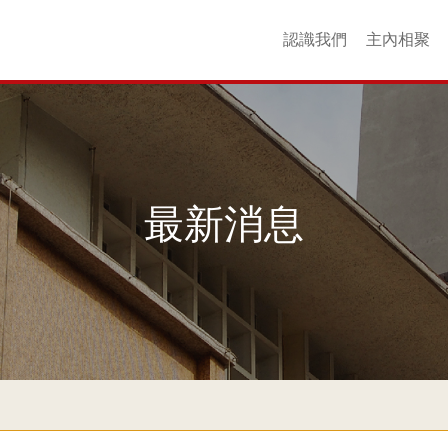
認識我們
主內相聚
核心價值
場地介紹
聯絡我們
友好連結
更多回憶
歷史
同工
以斯帖團契
衞斯理團契
查理士團契
YouthZone
崇拜聚會
成年團契
婦女團契
青年團契
主日學
詩班
小
最新消息