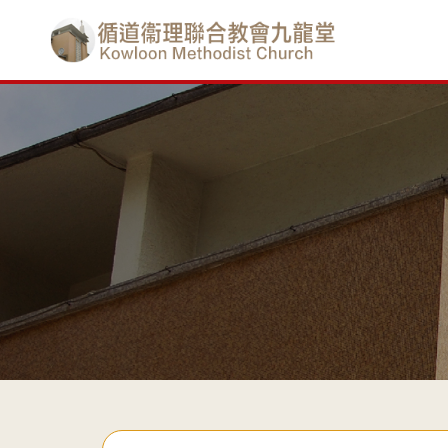
Skip
香
to
main
港
content
基
督
教
循
道
衞
理