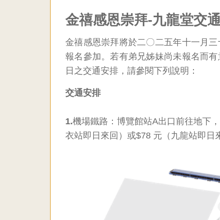
聯
金禧感恩崇拜-九龍堂交
合
金禧感恩崇拜將於二〇二五年十一月三
報名參加。若有弟兄姊妹尚未報名而有
教
日之交通安排，請參閱下列說明：
會
交通安排
九
1.
機場鐵路：博覽館站A出口前往地下，
龍
衣站即日來回）或$78 元（九龍站即
堂