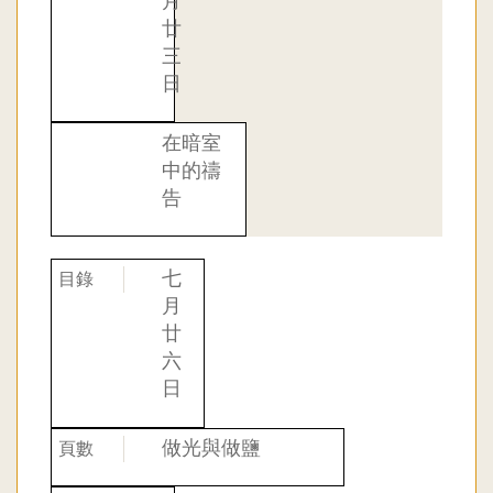
月
廿
三
日
在暗室
中的禱
告
七
月
廿
六
日
做光與做鹽