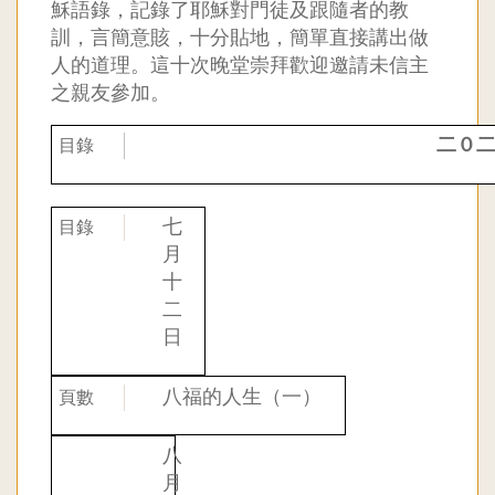
穌語錄，記錄了耶穌對門徒及跟隨者的教
聯
訓，言簡意賅，十分貼地，
簡單直接講出做
人的道理。這十次晚堂崇拜歡迎邀請未信主
合
之親友
參加。
教
二０
會
七
九
月
十
龍
二
日
堂
八福的人生（一）
八
月