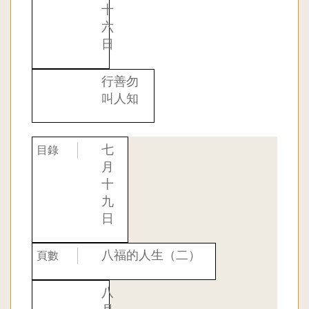
十
六
日
行善勿
叫人知
七
月
十
九
日
八福的人生（二）
八