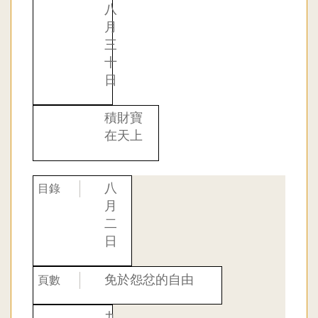
八
月
三
十
日
積財寶
在天上
八
月
二
日
免於怨忿的自由
九