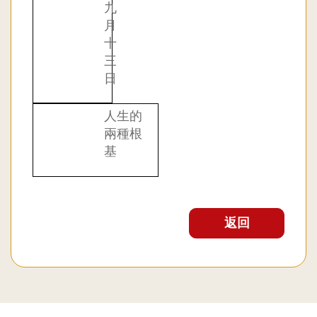
九
月
十
三
日
人生的
兩種根
基
返回