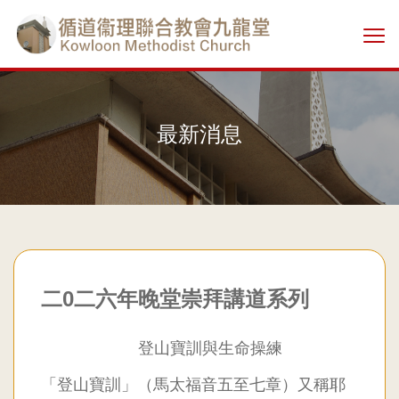
Skip
香
to
切
main
港
換
content
選
單
基
最新消息
督
教
循
道
二0二六年晚堂崇拜講道系列
衞
登山寶訓與生命操練
理
「登山寶訓」（馬太福音五至七章）又稱耶