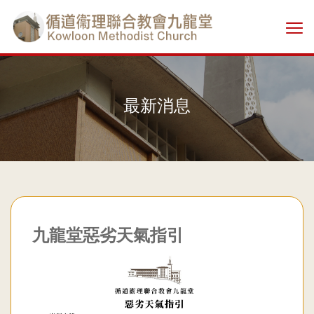
Skip
香
to
切
main
港
換
content
選
單
基
最新消息
督
教
循
道
九龍堂惡劣天氣指引
衞
理