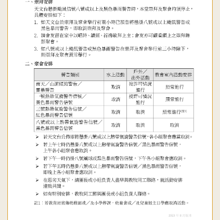
聯
合
教
會
九
龍
堂